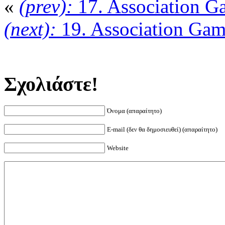
«
(prev):
17. Association G
(next):
19. Association Ga
Σχολιάστε!
Όνομα (απαραίτητο)
E-mail (δεν θα δημοσιευθεί) (απαραίτητο)
Website