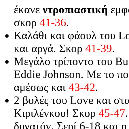
έκανε
ντροπιαστική
εμφ
σκορ
41-36
.
Καλάθι και φάουλ του Lo
και αργά. Σκορ
41-39
.
Μεγάλο τρίποντο του Bud
Eddie Johnson. Με το πο
αμέσως και
43-42
.
2 βολές του Love και στ
Κιριλένκου! Σκορ
45-47
δυνατόν. Σερί 6-18 και 