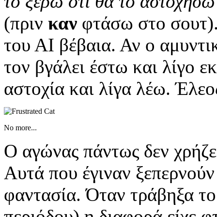
το ξέρω ότι θα το αστοχήσ
(πριν
καν
φτάσω στο σουτ). 
του ΑΙ βέβαια. Αν ο αμυντι
τον βγάλει έστω και λίγο ε
αστοχία και λίγα λέω. Έλεο
No more...
Ο αγώνας πάντως δεν χρήζ
Αυτά που έγιναν ξεπερνούν
φαντασία. Όταν τράβηξα το 
περιόδου) η διαφορά είχε φ